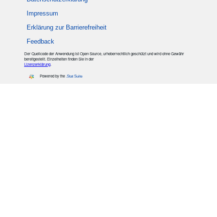
Impressum
Erklärung zur Barrierefreiheit
Feedback
Der Quellcode der Anwendung ist Open Source, urheberrechtlich geschützt und wird ohne Gewähr
bereitgestellt. Einzelheiten finden Sie in der
Lizenzerklärung
.
Powered by the
.Stat Suite