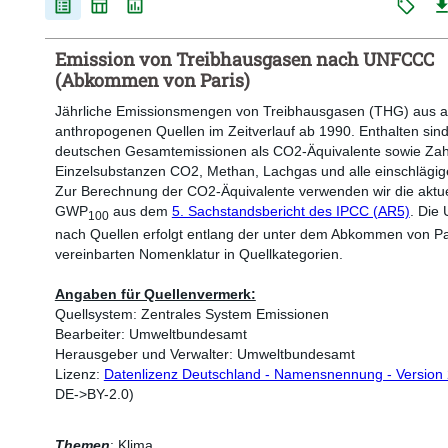
Emission von Treibhausgasen nach UNFCCC
(Abkommen von Paris)
Jährliche Emissionsmengen von Treibhausgasen (THG) aus a
anthropogenen Quellen im Zeitverlauf ab 1990. Enthalten sind
deutschen Gesamtemissionen als CO2-Äquivalente sowie Zahl
Einzelsubstanzen CO2, Methan, Lachgas und alle einschlägi
Zur Berechnung der CO2-Äquivalente verwenden wir die aktue
GWP
aus dem
5. Sachstandsbericht des IPCC (AR5)
. Die 
100
nach Quellen erfolgt entlang der unter dem Abkommen von Pa
vereinbarten Nomenklatur in Quellkategorien.
Angaben für Quellenvermerk:
Quellsystem: Zentrales System Emissionen
Bearbeiter: Umweltbundesamt
Herausgeber und Verwalter: Umweltbundesamt
Lizenz:
Datenlizenz Deutschland - Namensnennung - Version 
DE->BY-2.0)
Themen
:
Klima