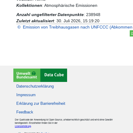
Kollektionen
:
Atmosphärische Emissionen
Anzahl ungefilterter Datenpunkte
:
238948
Zuletzt aktualisiert
:
30. Juli 2026, 15:19:20
©
Emission von Treibhausgasen nach UNFCCC (Abkommen 
Copyright: Umweltbundesamt
Datenschutzerklärung
Impressum
Erklärung zur Barrierefreiheit
Feedback
Der Quellcode der Anwendung ist Open Source, urheberrechtlich geschützt und wird ohne Gewähr
bereitgestellt. Einzelheiten finden Sie in der
Lizenzerklärung
.